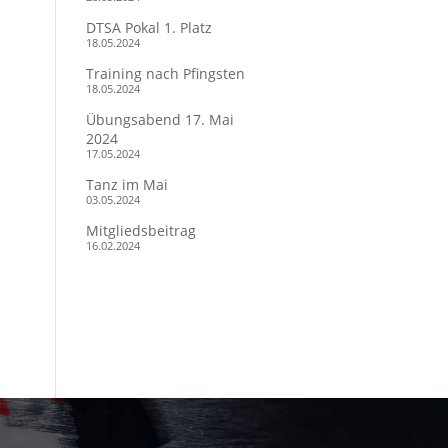
DTSA Pokal 1. Platz
18.05.2024
Training nach Pfingsten
18.05.2024
Übungsabend 17. Mai
2024
17.05.2024
Tanz im Mai
03.05.2024
Mitgliedsbeitrag
16.02.2024